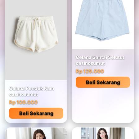
Celana Santai Selutut
casinosumut
Rp 129.000
Beli Sekarang
Celana Pendek Kain
casinosumut
Rp 109.000
Beli Sekarang