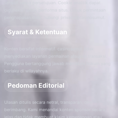
sensitif tanpa persetujuan. Cookie analitik dapat
digunakan untuk performa situs. Untuk permintaan
penghapusan data, hubungi
privacy@casinosumut
.
Syarat & Ketentuan
Konten bersifat informatif. casinosumut tidak
menyediakan layanan permainan ataupun transaksi.
Pengguna bertanggung jawab mematuhi hukum yang
berlaku di wilayahnya.
Pedoman Editorial
Ulasan ditulis secara netral, transparan, dan
berimbang. Kami menandai konten sponsor secara
jelas dan tidak membuat klaim kemenangan atau