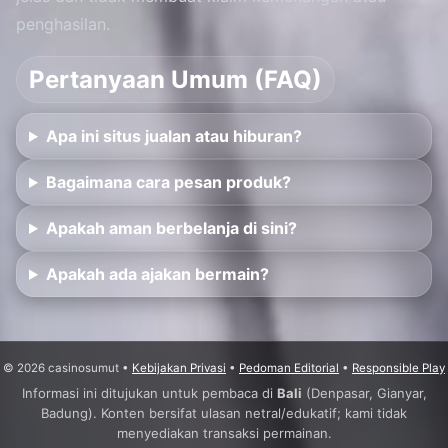
penghasilan.
Pertanyaan Umum (FAQ)
Apa ini situs jualan atau hiburan?
Bagaimana cara pesan produk?
Apakah aman berbelanja di sini?
Apakah ada ajakan bermain?
©
2026
casinosumut •
Kebijakan Privasi
•
Pedoman Editorial
•
Responsible Play
Informasi ini ditujukan untuk pembaca di
Bali
(Denpasar, Gianyar,
Badung). Konten bersifat ulasan netral/edukatif; kami tidak
menyediakan transaksi permainan.