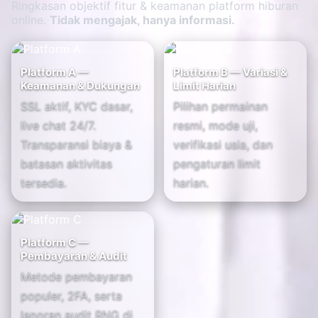
Ringkasan objektif fitur & keamanan platform hiburan
online.
Tidak mengajak, hanya informasi.
Platform A —
Platform B — Variasi &
Keamanan & Dukungan
Limit Harian
SSL aktif, KYC dasar,
Pilihan permainan
live chat 24/7.
resmi, mode uji,
Transparansi biaya &
verifikasi usia, dan
batasan aktivitas
pengaturan limit
tersedia.
harian.
Platform C —
Pembayaran & Audit
Metode pembayaran
populer, 2FA, serta
laporan audit RNG di